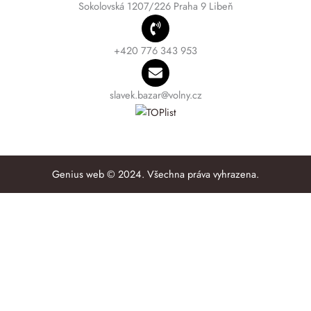
Sokolovská 1207/226 Praha 9 Libeň
+420 776 343 953
slavek.bazar@volny.cz
Genius web © 2024. Všechna práva vyhrazena.