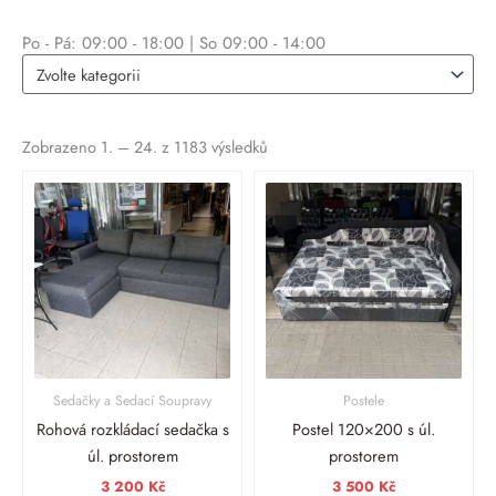
Po - Pá: 09:00 - 18:00 | So 09:00 - 14:00
Zvolte kategorii
Zobrazeno 1. – 24. z 1183 výsledků
Sedačky a Sedací Soupravy
Postele
Rohová rozkládací sedačka s
Postel 120×200 s úl.
úl. prostorem
prostorem
3 200
Kč
3 500
Kč