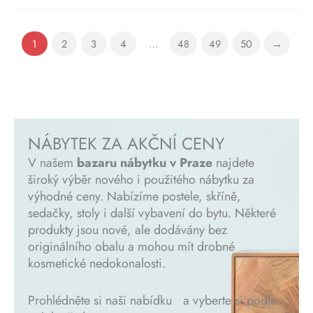
1
2
3
4
…
48
49
50
→
NÁBYTEK ZA AKČNÍ CENY
V našem
bazaru nábytku v Praze
najdete
široký výběr nového i použitého nábytku za
výhodné ceny. Nabízíme postele, skříně,
sedačky, stoly i další vybavení do bytu. Některé
produkty jsou nové, ale dodávány bez
originálního obalu a mohou mít drobné
kosmetické nedokonalosti.
Prohlédněte si naši nabídku a vyberte si podle