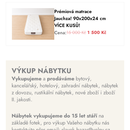
o
u
č
.
b
a
d
á
.
y
j
Prémiová matrace
n
l
l
e
Jauchza! 90x200x24 cm
í
n
a
:
VÍCE KUSŮ!
c
í
:
1
P
A
Cena:
15 000
Kč
1 500
Kč
e
c
3
8
ů
k
n
e
3
5
v
t
a
n
9
0
o
u
b
a
9
0
d
á
y
j
0
n
l
VÝKUP NÁBYTKU
l
e
K
í
n
a
:
Vykupujeme
a
prodáváme
bytový,
K
č
c
í
:
3
kancelářský, hotelový, zahradní nábytek, nábytek
č
.
e
c
3
0
z dovozu, rustikální nábytek, nové zboží i zboží
.
n
e
0
0
II. jakosti.
a
n
0
0
b
a
0
Nábytek vykupujeme do 15 let stáří
na
y
j
0
K
základě fotek, pro výkup Vašeho nábytku nás
l
e
č
kontaktujte přes email: slavek.bazar@volny.cz
a
: