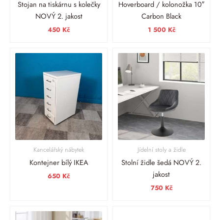
Stojan na tiskárnu s kolečky
Hoverboard / kolonožka 10″
NOVÝ 2. jakost
Carbon Black
450
Kč
1 500
Kč
Kancelářský nábytek
Jídelní stoly a židle
Kontejner bílý IKEA
Stolní židle šedá NOVÝ 2.
jakost
650
Kč
750
Kč