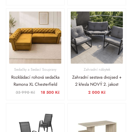
Původní
Aktuální
cena
cena
byla:
je:
33
18
990 Kč.
500 Kč.
Sedačky a Sedací Soupravy
Zahradní nábytek
Rozkládací rohová sedačka
Zahradní sestava dvojsed +
Ramona XL Chesterfield
2 křesla NOVÝ 2. jakost
33 990
Kč
18 500
Kč
2 000
Kč