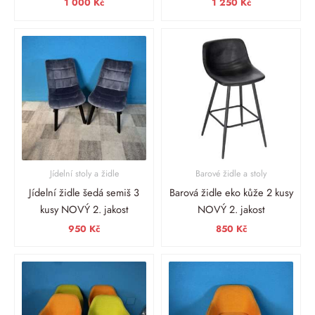
1 000
Kč
1 250
Kč
Jídelní stoly a židle
Barové židle a stoly
Jídelní židle šedá semiš 3
Barová židle eko kůže 2 kusy
kusy NOVÝ 2. jakost
NOVÝ 2. jakost
950
Kč
850
Kč