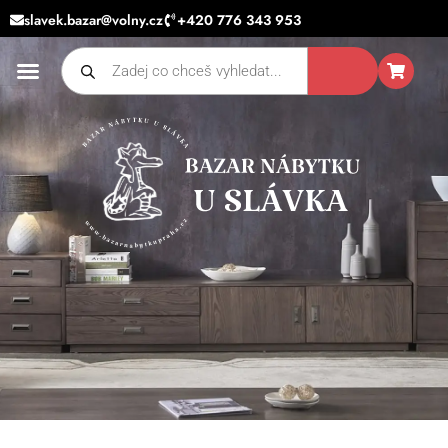
Přeskočit
slavek.bazar@volny.cz
+420 776 343 953
na
Products
obsah
search