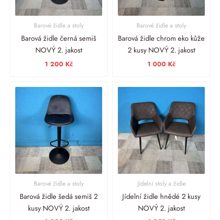
Barové židle a stoly
Barové židle a stoly
Barová židle černá semiš
Barová židle chrom eko kůže
NOVÝ 2. jakost
2 kusy NOVÝ 2. jakost
1 200
Kč
1 000
Kč
Barové židle a stoly
Jídelní stoly a židle
Barová židle šedá semiš 2
Jídelní židle hnědé 2 kusy
kusy NOVÝ 2. jakost
NOVÝ 2. jakost