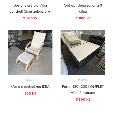
Designová židle Vitra
Obývací stěna sonoma 3
Softshell Chair zelená 3 ks
dílná
2 500
Kč
2 800
Kč
Křesla
Postele
Křeslo s podnožkou IKEA
Postel 120×200 KOMPLET
včetně matrace
800
Kč
5 800
Kč