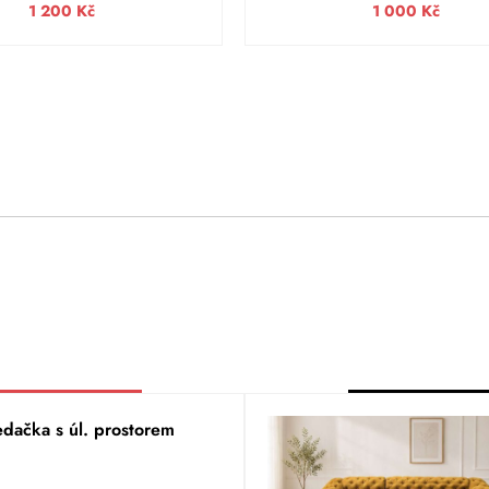
1 200
Kč
1 000
Kč
edačka s úl. prostorem