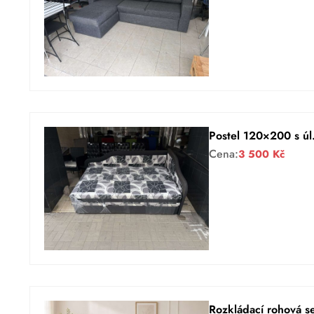
Postel 120×200 s úl
Cena:
3 500
Kč
Rozkládací rohová 