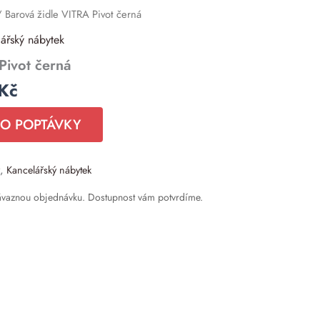
í
Aktuální
 Barová židle VITRA Pivot černá
cena
ářský nábytek
je:
Pivot černá
4
.
500 Kč.
Kč
DO POPTÁVKY
,
Kancelářský nábytek
ávaznou objednávku. Dostupnost vám potvrdíme.