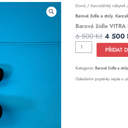
Původn
Barová
Domů
/
Kancelářský nábytek
/
židle
cena
Barové židle a stoly
,
Kancel
VITRA
byla:
Pivot
Barová židle VITRA 
6
černá
500 Kč
množství
6 500
Kč
4 500
PŘIDAT 
Kategorie:
Barové židle a stoly
Odesláním poptávky nejde o z