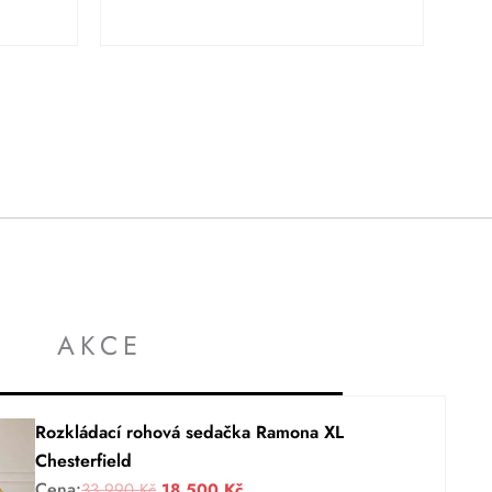
AKCE
Rozkládací rohová sedačka Ramona XL
Chesterfield
Cena:
P
A
33 990
Kč
18 500
Kč