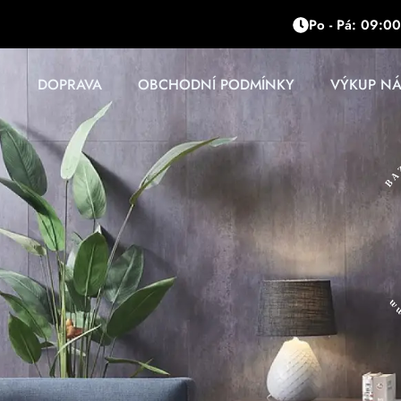
Přeskočit
Po - Pá: 09:00
na
obsah
DOPRAVA
OBCHODNÍ PODMÍNKY
VÝKUP N