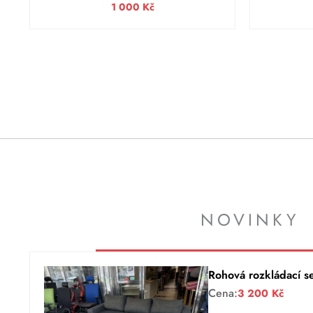
1 000
Kč
NOVINKY
Rohová rozkládací s
Cena:
3 200
Kč