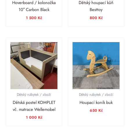
Hoverboard / kolonožka
Dětský houpací kůň
10″ Carbon Black
Besttoy
1 500
Kč
800
Kč
Dětský nábytek / zboží
Dětský nábytek / zboží
Dětská postel KOMPLET
Houpací koník buk
vč. matrace Wellemobel
650
Kč
1 000
Kč