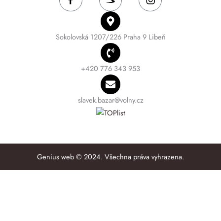
Sokolovská 1207/226 Praha 9 Libeň
+420 776 343 953
slavek.bazar@volny.cz
Genius web © 2024. Všechna práva vyhrazena.