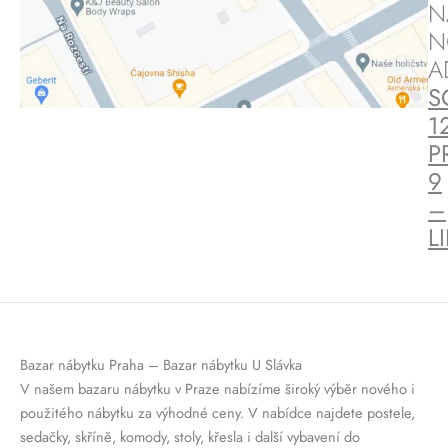
N
N
A
S
1
P
9
–
L
Bazar nábytku Praha – Bazar nábytku U Slávka
V našem bazaru nábytku v Praze nabízíme široký výběr nového i
použitého nábytku za výhodné ceny. V nabídce najdete postele,
sedačky, skříně, komody, stoly, křesla i další vybavení do