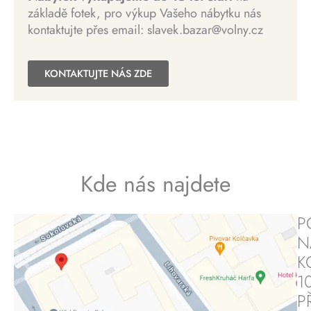
l
e
č
základě fotek, pro výkup Vašeho nábytku nás
a
:
K
.
kontaktujte přes email: slavek.bazar@volny.cz
:
1
č
1
5
.
5
0
KONTAKTUJTE NÁS ZDE
0
0
0
0
K
č
K
.
č
Kde nás najdete
.
P
N
K
1
P