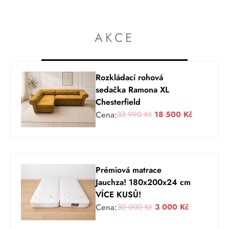
AKCE
Rozkládací rohová
sedačka Ramona XL
Chesterfield
P
A
Cena:
33 990
Kč
18 500
Kč
ů
k
v
t
o
u
d
á
Prémiová matrace
n
l
Jauchza! 180x200x24 cm
í
n
VÍCE KUSŮ!
c
í
P
A
Cena:
30 000
Kč
3 000
Kč
e
c
ů
k
n
e