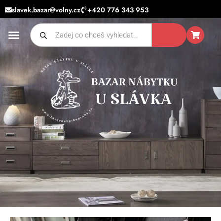
Přeskočit
slavek.bazar@volny.cz
+420 776 343 953
na
Products
obsah
search