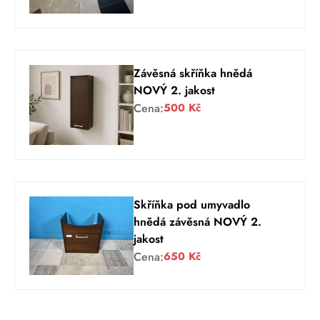
Závěsná skříňka hnědá
NOVÝ 2. jakost
Cena:
500
Kč
Skříňka pod umyvadlo
hnědá závěsná NOVÝ 2.
jakost
Cena:
650
Kč