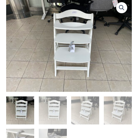
Dětská
židle
Hauck
dřevěná
NOVÁ
množství