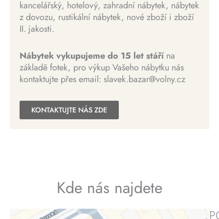
e
c
kancelářský, hotelový, zahradní nábytek, nábytek
3
0
.
n
e
z dovozu, rustikální nábytek, nové zboží i zboží
0
0
a
n
II. jakosti.
0
0
b
a
0
y
j
0
K
Nábytek vykupujeme do 15 let stáří
na
l
e
č
základě fotek, pro výkup Vašeho nábytku nás
a
:
K
.
kontaktujte přes email: slavek.bazar@volny.cz
:
1
č
1
5
.
5
0
KONTAKTUJTE NÁS ZDE
0
0
0
0
K
č
K
.
č
Kde nás najdete
.
P