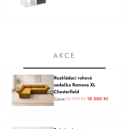
AKCE
Rozkládací rohová
sedačka Ramona XL
Chesterfield
P
A
Cena:
33 990
Kč
18 500
Kč
ů
k
v
t
o
u
d
á