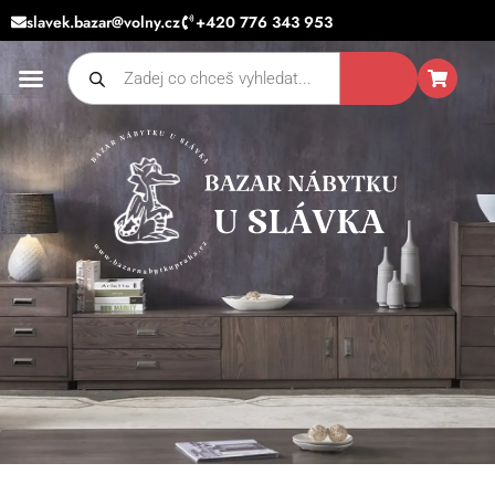
Přeskočit
slavek.bazar@volny.cz
+420 776 343 953
na
Products
obsah
search