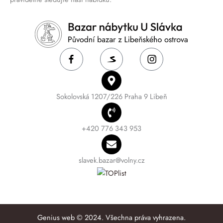
Sokolovská 1207/226 Praha 9 Libeň
+420 776 343 953
slavek.bazar@volny.cz
Genius web © 2024. Všechna práva vyhrazena.