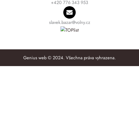
+420 776 343 953
slavek.bazar@volny.cz
Genius web © 2024. Všechna práva vyhrazena.