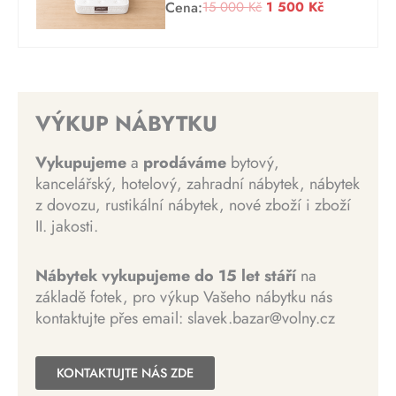
:
1
P
A
Cena:
15 000
Kč
1 500
Kč
e
c
3
8
ů
k
n
e
3
5
v
t
a
n
9
0
o
u
b
a
9
0
d
á
y
j
0
n
l
VÝKUP NÁBYTKU
l
e
K
í
n
a
:
K
č
c
í
Vykupujeme
a
prodáváme
bytový,
:
3
č
.
e
c
kancelářský, hotelový, zahradní nábytek, nábytek
3
0
.
n
e
z dovozu, rustikální nábytek, nové zboží i zboží
0
0
a
n
II. jakosti.
0
0
b
a
0
y
j
0
K
Nábytek vykupujeme do 15 let stáří
na
l
e
č
základě fotek, pro výkup Vašeho nábytku nás
a
:
K
.
kontaktujte přes email: slavek.bazar@volny.cz
:
1
č
1
5
.
5
0
KONTAKTUJTE NÁS ZDE
0
0