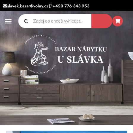
Přeskočit
slavek.bazar@volny.cz
+420 776 343 953
na
Products
obsah
search