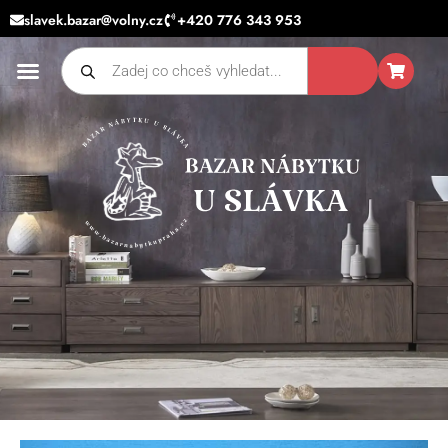
Přeskočit
slavek.bazar@volny.cz
+420 776 343 953
na
Products
obsah
search