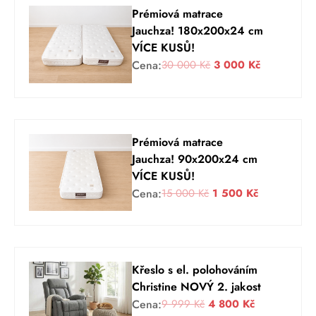
Prémiová matrace
Jauchza! 180x200x24 cm
VÍCE KUSŮ!
P
A
Cena:
30 000
Kč
3 000
Kč
ů
k
v
t
o
u
d
á
Prémiová matrace
n
l
Jauchza! 90x200x24 cm
í
n
VÍCE KUSŮ!
c
í
P
A
Cena:
15 000
Kč
1 500
Kč
e
c
ů
k
n
e
v
t
a
n
o
u
b
a
d
á
y
j
Křeslo s el. polohováním
n
l
l
e
Christine NOVÝ 2. jakost
í
n
a
:
P
A
Cena:
9 999
Kč
4 800
Kč
c
í