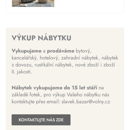
:
3
ů
k
e
c
3
0
v
t
n
e
0
0
o
u
a
n
0
0
d
á
b
a
0
n
l
y
j
0
K
VÝKUP NÁBYTKU
í
n
l
e
č
c
í
a
:
K
.
Vykupujeme
a
prodáváme
bytový,
e
c
:
1
č
kancelářský, hotelový, zahradní nábytek, nábytek
n
e
1
5
.
z dovozu, rustikální nábytek, nové zboží i zboží
a
n
5
0
II. jakosti.
b
a
0
0
y
j
0
l
e
Nábytek vykupujeme do 15 let stáří
na
0
K
a
:
základě fotek, pro výkup Vašeho nábytku nás
č
:
4
kontaktujte přes email: slavek.bazar@volny.cz
K
.
9
8
č
9
0
.
KONTAKTUJTE NÁS ZDE
9
0
9