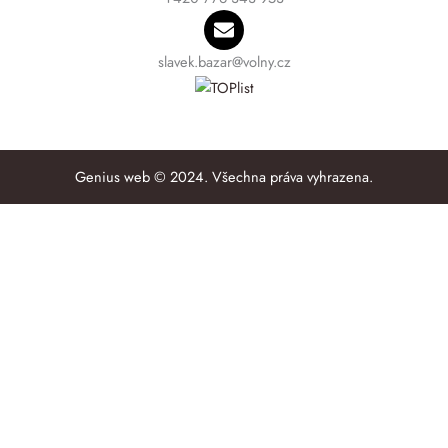
slavek.bazar@volny.cz
Genius web © 2024. Všechna práva vyhrazena.