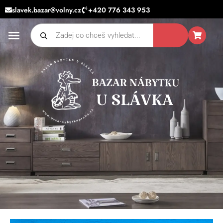
Přeskočit
slavek.bazar@volny.cz
+420 776 343 953
na
Products
obsah
search