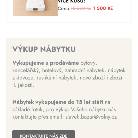
VÍCE KUSŮ!
c
í
:
1
P
A
Cena:
15 000
Kč
1 500
Kč
e
c
3
8
ů
k
n
e
3
5
v
t
a
n
9
0
o
u
b
a
9
0
d
á
y
j
0
n
l
VÝKUP NÁBYTKU
l
e
K
í
n
a
:
K
č
c
í
Vykupujeme
a
prodáváme
bytový,
:
3
č
.
e
c
kancelářský, hotelový, zahradní nábytek, nábytek
3
0
.
n
e
z dovozu, rustikální nábytek, nové zboží i zboží
0
0
a
n
II. jakosti.
0
0
b
a
0
y
j
0
K
Nábytek vykupujeme do 15 let stáří
na
l
e
č
základě fotek, pro výkup Vašeho nábytku nás
a
:
K
.
kontaktujte přes email: slavek.bazar@volny.cz
:
1
č
1
5
.
5
0
KONTAKTUJTE NÁS ZDE