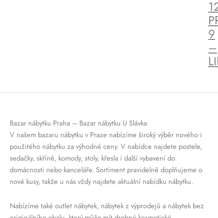
1
P
9
–
L
Bazar nábytku Praha – Bazar nábytku U Slávka
V našem bazaru nábytku v Praze nabízíme široký výběr nového i
použitého nábytku za výhodné ceny. V nabídce najdete postele,
sedačky, skříně, komody, stoly, křesla i další vybavení do
domácnosti nebo kanceláře. Sortiment pravidelně doplňujeme o
nové kusy, takže u nás vždy najdete aktuální nabídku nábytku.
Nabízíme také outlet nábytek, nábytek z výprodejů a nábytek bez
originálního obalu, který může mít drobné kosmetické