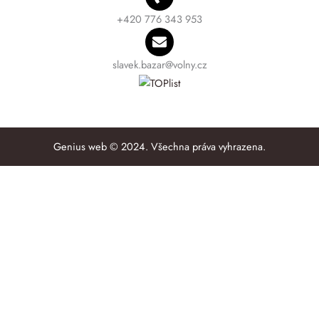
+420 776 343 953
slavek.bazar@volny.cz
Genius web © 2024. Všechna práva vyhrazena.