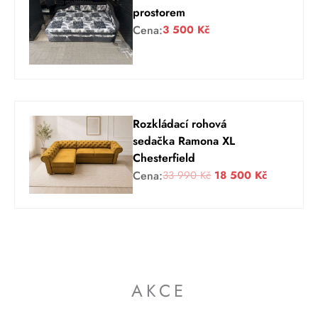
prostorem
Cena:
3 500
Kč
Rozkládací rohová
sedačka Ramona XL
Chesterfield
P
A
Cena:
33 990
Kč
18 500
Kč
ů
k
v
t
o
u
d
á
n
l
í
n
AKCE
c
í
e
c