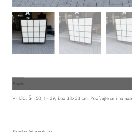
Popis
V- 150, Š- 150, H- 39, box 33×33 cm. Podívejte se i na naše
Související produkty