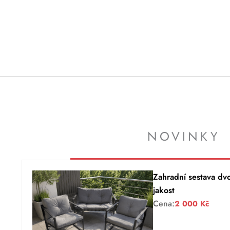
NOVINKY
Zahradní sestava dv
jakost
Cena:
2 000
Kč