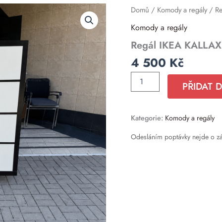
Regál
Domů
/
Komody a regály
/ Re
IKEA
Komody a regály
KALLAX
s
Regál IKEA KALLAX
dvířky
KOMPLET
4 500
Kč
množství
PŘIDAT 
Kategorie:
Komody a regály
Odesláním poptávky nejde o z