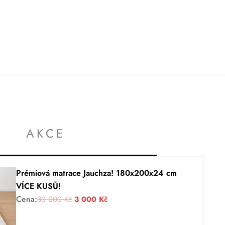
AKCE
Prémiová matrace Jauchza! 180x200x24 cm
VÍCE KUSŮ!
Cena:
P
A
30 000
Kč
3 000
Kč
ů
k
v
t