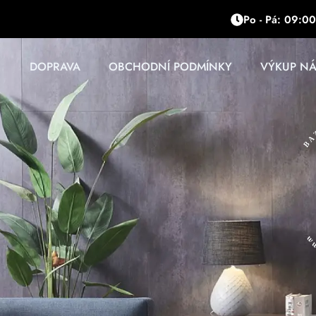
Přeskočit
Po - Pá: 09:00
na
obsah
DOPRAVA
OBCHODNÍ PODMÍNKY
VÝKUP N