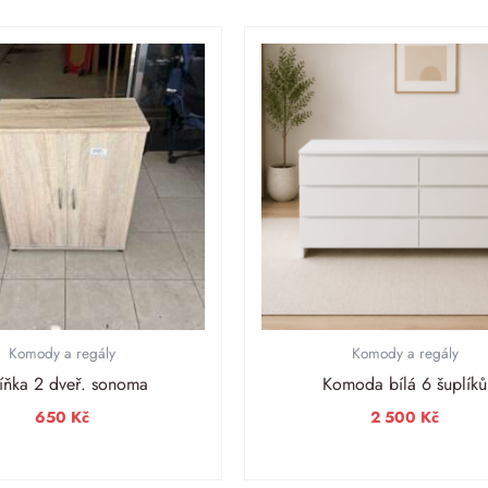
Komody a regály
Komody a regály
íňka 2 dveř. sonoma
Komoda bílá 6 šuplíků
650
Kč
2 500
Kč