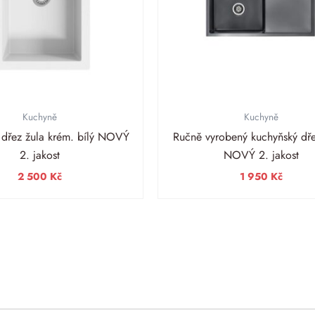
Kuchyně
Kuchyně
 dřez žula krém. bílý NOVÝ
Ručně vyrobený kuchyňský dře
2. jakost
NOVÝ 2. jakost
2 500
Kč
1 950
Kč