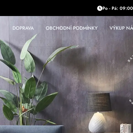
Přeskočit
Po - Pá: 09:00
na
obsah
DOPRAVA
OBCHODNÍ PODMÍNKY
VÝKUP N