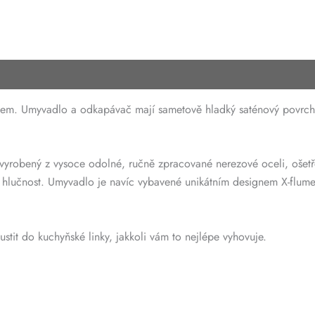
nem. Umyvadlo a odkapávač mají sametově hladký saténový povrch a 
Je vyrobený z vysoce odolné, ručně zpracované nerezové oceli, oše
ují hlučnost. Umyvadlo je navíc vybavené unikátním designem X-flum
it do kuchyňské linky, jakkoli vám to nejlépe vyhovuje.