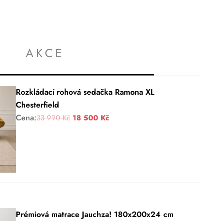
AKCE
Rozkládací rohová sedačka Ramona XL
Chesterfield
Cena:
P
A
33 990
Kč
18 500
Kč
ů
k
v
t
o
u
d
á
n
l
í
n
c
í
Prémiová matrace Jauchza! 180x200x24 cm
e
c