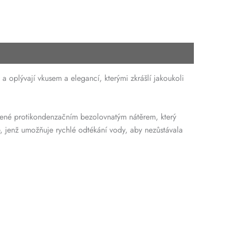
oplývají vkusem a elegancí, kterými zkrášlí jakoukoli
třené protikondenzačním bezolovnatým nátěrem, který
e, jenž umožňuje rychlé odtékání vody, aby nezůstávala