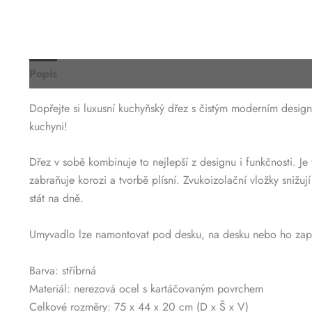
Popis
Dopřejte si luxusní kuchyňský dřez s čistým moderním desig
kuchyni!
Dřez v sobě kombinuje to nejlepší z designu i funkčnosti. 
zabraňuje korozi a tvorbě plísní. Zvukoizolační vložky sniž
stát na dně.
Umyvadlo lze namontovat pod desku, na desku nebo ho zapust
Barva: stříbrná
Materiál: nerezová ocel s kartáčovaným povrchem
Celkové rozměry: 75 x 44 x 20 cm (D x Š x V)