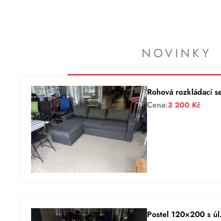
NOVINKY
Rohová rozkládací s
Cena:
3 200
Kč
Postel 120×200 s úl