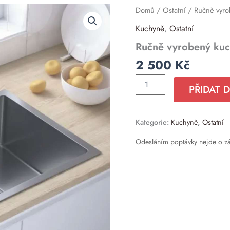
Ručně
Domů
/
Ostatní
/ Ručně vyro
vyrobený
Kuchyně
,
Ostatní
kuchyň.
dřez
Ručně vyrobený kuc
nerez
ocel
2 500
Kč
NOVÝ
2.
PŘIDAT 
jak
množství
Kategorie:
Kuchyně
,
Ostatní
Odesláním poptávky nejde o z