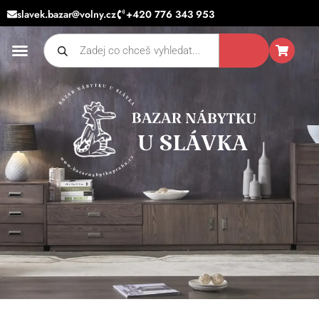
Přeskočit
slavek.bazar@volny.cz
+420 776 343 953
na
Products
obsah
search