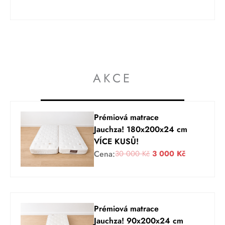
AKCE
Prémiová matrace
Jauchza! 180x200x24 cm
VÍCE KUSŮ!
P
A
Cena:
30 000
Kč
3 000
Kč
ů
k
v
t
o
u
d
á
Prémiová matrace
n
l
Jauchza! 90x200x24 cm