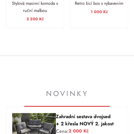
Stylová masivní komoda s
Retro šicí box s vybavením
ruční malbou
1 000
Kč
3 200
Kč
NOVINKY
Zahradní sestava dvojsed
+ 2 křesla NOVÝ 2. jakost
Cena:
2 000
Kč