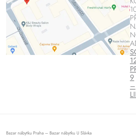
K
1
P
N
N
A
S
1
P
9
–
L
Bazar nábytku Praha – Bazar nábytku U Slávka