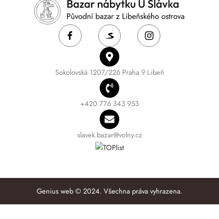
Sokolovská 1207/226 Praha 9 Libeň
+420 776 343 953
slavek.bazar@volny.cz
Genius web © 2024. Všechna práva vyhrazena.