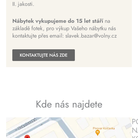
II. jakosti.
b
a
0
0
y
j
0
l
e
Nábytek vykupujeme do 15 let stáří
na
0
K
a
:
základě fotek, pro výkup Vašeho nábytku nás
č
:
4
kontaktujte přes email: slavek.bazar@volny.cz
K
.
9
8
č
9
0
.
KONTAKTUJTE NÁS ZDE
9
0
9
K
K
č
č
.
.
Kde nás najdete
P
N