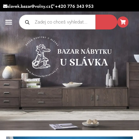
Přeskočit
slavek.bazar@volny.cz
+420 776 343 953
na
Products
obsah
search