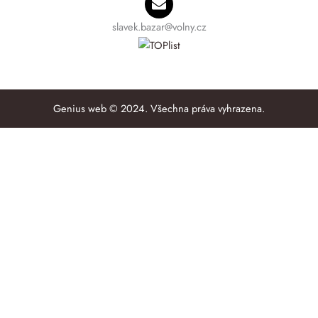
slavek.bazar@volny.cz
Genius web © 2024. Všechna práva vyhrazena.