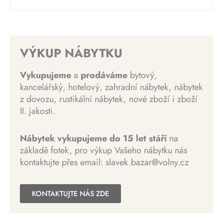
3
0
v
t
n
e
0
0
o
u
a
n
0
0
d
á
b
a
0
n
l
y
j
0
K
VÝKUP NÁBYTKU
í
n
l
e
č
c
í
a
:
K
.
Vykupujeme
a
prodáváme
bytový,
e
c
:
1
č
kancelářský, hotelový, zahradní nábytek, nábytek
n
e
1
5
.
z dovozu, rustikální nábytek, nové zboží i zboží
a
n
5
0
II. jakosti.
b
a
0
0
y
j
0
l
e
Nábytek vykupujeme do 15 let stáří
na
0
K
a
:
základě fotek, pro výkup Vašeho nábytku nás
č
:
4
kontaktujte přes email: slavek.bazar@volny.cz
K
.
9
8
č
9
0
.
KONTAKTUJTE NÁS ZDE
9
0
9
K