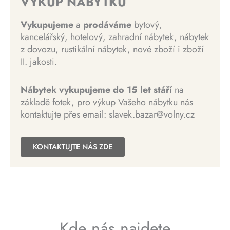
VÝKUP NÁBYTKU
l
e
K
í
n
a
:
K
č
c
í
Vykupujeme
a
prodáváme
bytový,
:
3
č
.
e
c
kancelářský, hotelový, zahradní nábytek, nábytek
3
0
.
n
e
z dovozu, rustikální nábytek, nové zboží i zboží
0
0
a
n
II. jakosti.
0
0
b
a
0
y
j
0
K
Nábytek vykupujeme do 15 let stáří
na
l
e
č
základě fotek, pro výkup Vašeho nábytku nás
a
:
K
.
kontaktujte přes email: slavek.bazar@volny.cz
:
1
č
1
5
.
5
0
KONTAKTUJTE NÁS ZDE
0
0
0
0
K
č
K
.
č
Kde nás najdete
.