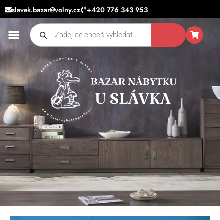
Přeskočit
slavek.bazar@volny.cz
+420 776 343 953
na
Products
obsah
search