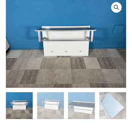
Závěsný
věšák
bílý
beton
NOVÝ
2.
jakost
množství