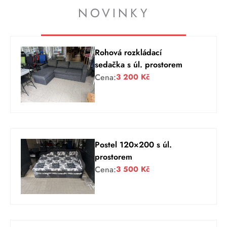
NOVINKY
Rohová rozkládací
sedačka s úl. prostorem
Cena:
3 200
Kč
Postel 120×200 s úl.
prostorem
Cena:
3 500
Kč