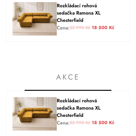
Rozkládací rohová
sedačka Ramona XL
Chesterfield
P
A
Cena:
33 990
Kč
18 500
Kč
ů
k
v
t
o
u
d
á
n
l
í
n
AKCE
c
í
e
c
n
e
a
n
Rozkládací rohová
b
a
sedačka Ramona XL
y
j
Chesterfield
l
e
P
A
Cena:
33 990
Kč
18 500
Kč
a
:
ů
k