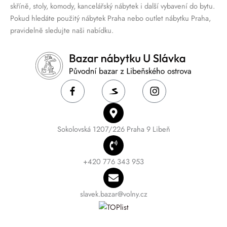
skříně, stoly, komody, kancelářský nábytek i další vybavení do bytu.
Pokud hledáte použitý nábytek Praha nebo outlet nábytku Praha,
pravidelně sledujte naši nabídku.
Sokolovská 1207/226 Praha 9 Libeň
+420 776 343 953
slavek.bazar@volny.cz