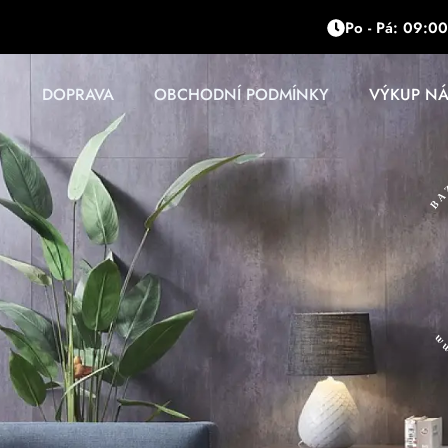
Přeskočit
Po - Pá: 09:00
na
obsah
DOPRAVA
OBCHODNÍ PODMÍNKY
VÝKUP N