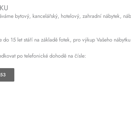
TKU
áme bytový, kancelářský, hotelový, zahradní nábytek, nábyt
do 15 let stáří na základě fotek, pro výkup Vašeho nábytku 
edkovat po telefonické dohodě na čísle:
953