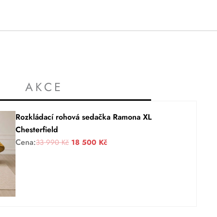
AKCE
Rozkládací rohová sedačka Ramona XL
Chesterfield
Cena:
P
A
33 990
Kč
18 500
Kč
ů
k
v
t
o
u
d
á
n
l