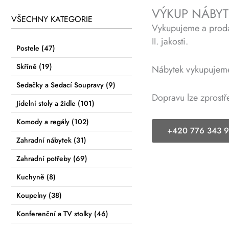
VÝKUP NÁBY
VŠECHNY KATEGORIE
Vykupujeme a prodáv
II. jakosti.
Postele
(47)
Skříně
(19)
Nábytek vykupujeme 
Sedačky a Sedací Soupravy
(9)
Dopravu lze zprostř
Jídelní stoly a židle
(101)
Komody a regály
(102)
+420 776 343 
Zahradní nábytek
(31)
Zahradní potřeby
(69)
Kuchyně
(8)
Koupelny
(38)
Konferenční a TV stolky
(46)